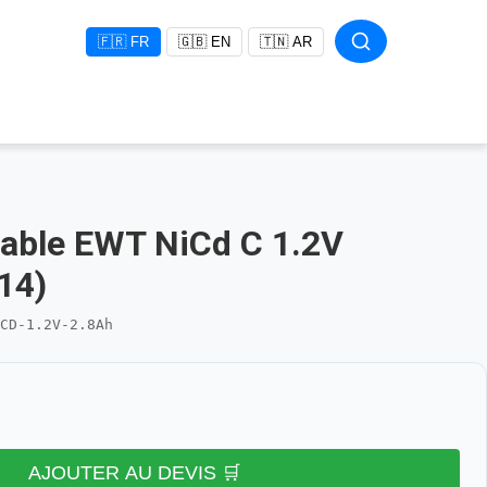
🇫🇷 FR
🇬🇧 EN
🇹🇳 AR
eable EWT NiCd C 1.2V
14)
CD-1.2V-2.8Ah
AJOUTER AU DEVIS 🛒