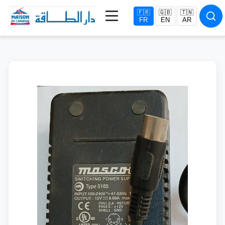
🇫🇷
🇬🇧
🇹🇳
FR
EN
AR