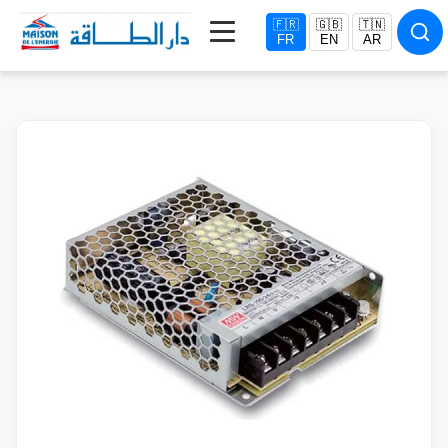
🇫🇷
🇬🇧
🇹🇳
FR
EN
AR