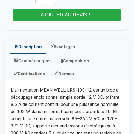
AJOUTER AU DEVIS 🛒
⚡
📄
Description
Avantages
📊
Caractéristiques
🧪
Composition
✅
Certifications
📏
Normes
L’alimentation MEAN WELL LRS‑100‑12 est un bloc à
découpage encloisonné, simple sortie 12 V DC, offrant
8,5 A de courant continu pour une puissance nominale
de 102 W, dans un format compact à profil bas 1U. Elle
accepte une entrée universelle 85–264 V AC ou 120–
373 V DC, supporte des surtensions d’entrée jusqu’à
300 V AC pendant 5 s, et délivre une tension réglable de